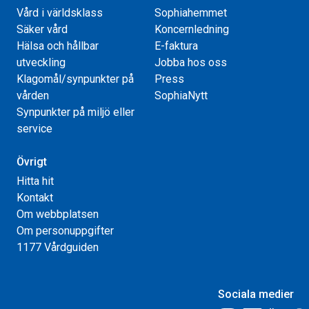
Vård i världsklass
Sophiahemmet
Säker vård
Koncernledning
Hälsa och hållbar
E-faktura
utveckling
Jobba hos oss
Klagomål/synpunkter på
Press
vården
SophiaNytt
Synpunkter på miljö eller
service
Övrigt
Hitta hit
Kontakt
Om webbplatsen
Om personuppgifter
1177 Vårdguiden
Sociala medier