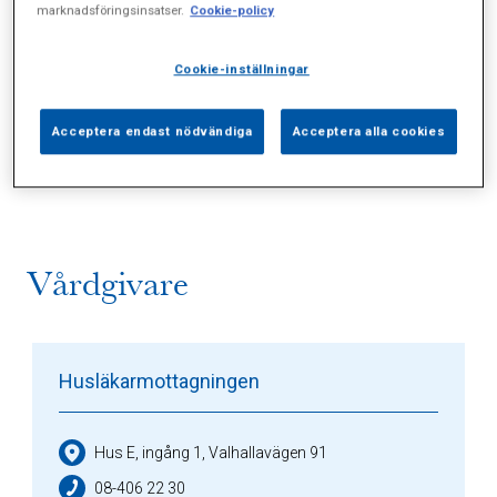
marknadsföringsinsatser.
Cookie-policy
Cookie-inställningar
Alla (5)
Vårdgivare (1)
Specialister (0)
Acceptera endast nödvändiga
Acceptera alla cookies
Sidor (0)
Press (0)
Sophianytt (1)
Vårdgivare
Husläkarmottagningen
Hus E, ingång 1, Valhallavägen 91
08-406 22 30