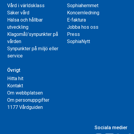
Vård i världsklass
Sophiahemmet
Säker vård
Koncernledning
Hälsa och hållbar
E-faktura
utveckling
Jobba hos oss
Klagomål/synpunkter på
Press
vården
SophiaNytt
Synpunkter på miljö eller
service
Övrigt
Hitta hit
Kontakt
Om webbplatsen
Om personuppgifter
1177 Vårdguiden
Sociala medier