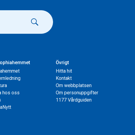
ophiahemmet
Övrigt
iahemmet
Hitta hit
rnledning
Kontakt
tura
Om webbplatsen
a hos oss
Om personuppgifter
s
1177 Vårdguiden
aNytt