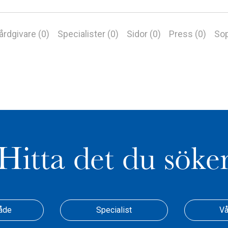
årdgivare (0)
Specialister (0)
Sidor (0)
Press (0)
Sop
Hitta det du söke
åde
Specialist
Vå