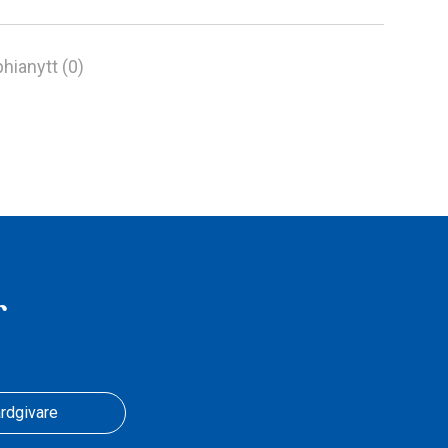
hianytt (0)
r
rdgivare