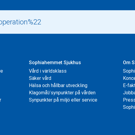
Sophiahemmet Sjukhus
Om S
re
Vård i världsklass
Soph
Säker vård
Konce
Hälsa och hållbar utveckling
E-fak
Klagomål/synpunkter på vården
Jobb
r
Synpunkter på miljö eller service
Pres
Sophi