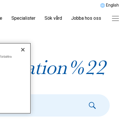
English
re
Specialister
Sök vård
Jobba hos oss
förbättra
peration%22