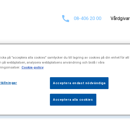
08-406 20 00
Vårdgiva
icka på "acceptera alla cookies" samtycker du till lagring av cookies på din enhet för att 
för
%22Fotledso
n på webbplatsen, analysera webbplatsens användning och bistå i våra
ingsinsatser.
Cookie-policy
tällningar
Acceptera endast nödvändiga
Acceptera alla cookies