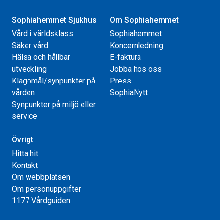
Sophiahemmet Sjukhus
Om Sophiahemmet
Vård i världsklass
Sophiahemmet
Säker vård
Koncernledning
Hälsa och hållbar
E-faktura
utveckling
Jobba hos oss
Klagomål/synpunkter på
Press
vården
SophiaNytt
Synpunkter på miljö eller
service
Övrigt
Hitta hit
Kontakt
Om webbplatsen
Om personuppgifter
1177 Vårdguiden