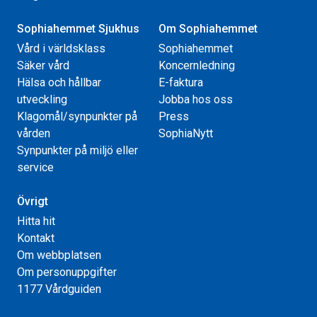
Sophiahemmet Sjukhus
Om Sophiahemmet
Vård i världsklass
Sophiahemmet
Säker vård
Koncernledning
Hälsa och hållbar
E-faktura
utveckling
Jobba hos oss
Klagomål/synpunkter på
Press
vården
SophiaNytt
Synpunkter på miljö eller
service
Övrigt
Hitta hit
Kontakt
Om webbplatsen
Om personuppgifter
1177 Vårdguiden