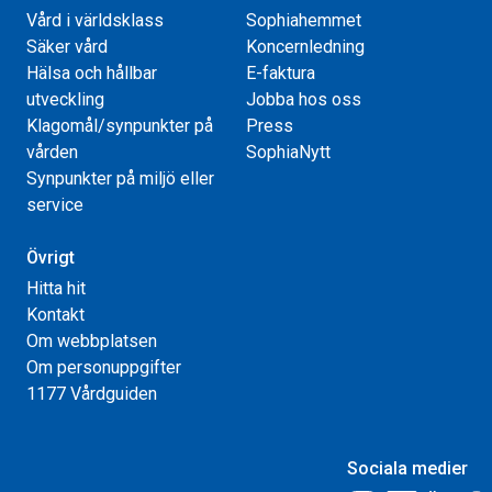
Vård i världsklass
Sophiahemmet
Säker vård
Koncernledning
Hälsa och hållbar
E-faktura
utveckling
Jobba hos oss
Klagomål/synpunkter på
Press
vården
SophiaNytt
Synpunkter på miljö eller
service
Övrigt
Hitta hit
Kontakt
Om webbplatsen
Om personuppgifter
1177 Vårdguiden
Sociala medier