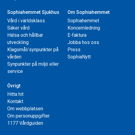
Sophiahemmet Sjukhus
Om Sophiahemmet
Vård i världsklass
Sophiahemmet
Säker vård
Koncernledning
Hälsa och hållbar
E-faktura
utveckling
Jobba hos oss
Klagomål/synpunkter på
Press
vården
SophiaNytt
Synpunkter på miljö eller
service
Övrigt
Hitta hit
Kontakt
Om webbplatsen
Om personuppgifter
1177 Vårdguiden