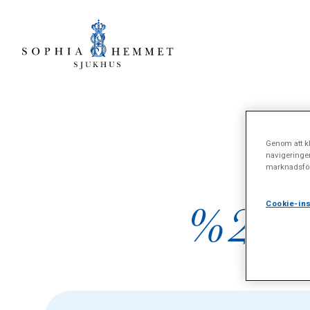
Genom att kl
navigeringe
marknadsför
%22K
Cookie-ins