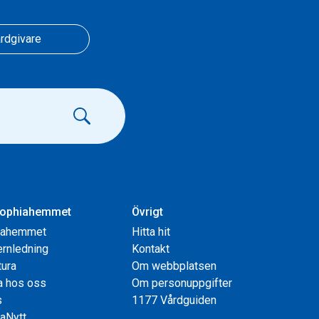
rdgivare
ophiahemmet
Övrigt
iahemmet
Hitta hit
rnledning
Kontakt
tura
Om webbplatsen
a hos oss
Om personuppgifter
s
1177 Vårdguiden
aNytt