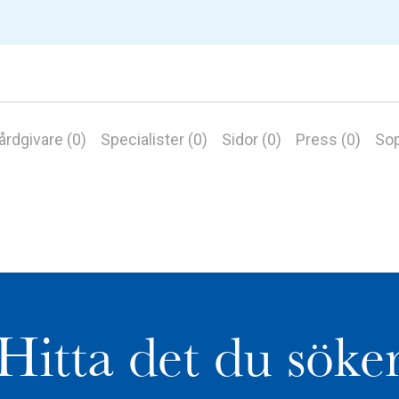
årdgivare (0)
Specialister (0)
Sidor (0)
Press (0)
Sop
Hitta det du söke