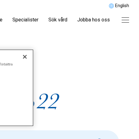
English
re
Specialister
Sök vård
Jobba hos oss
förbättra
nd%22