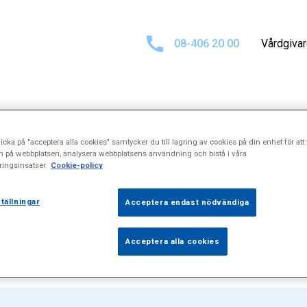
08-406 20 00
Vårdgiva
Sökresultat för
icka på "acceptera alla cookies" samtycker du till lagring av cookies på din enhet för att 
n på webbplatsen, analysera webbplatsens användning och bistå i våra
ingsinsatser.
Cookie-policy
ort%20tungba
tällningar
Acceptera endast nödvändiga
Acceptera alla cookies