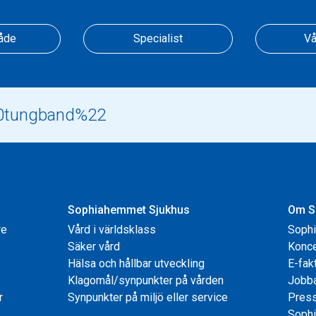
åde
Specialist
Vå
Sophiahemmet Sjukhus
Om S
re
Vård i världsklass
Soph
Säker vård
Konce
Hälsa och hållbar utveckling
E-fak
Klagomål/synpunkter på vården
Jobb
r
Synpunkter på miljö eller service
Pres
Sophi