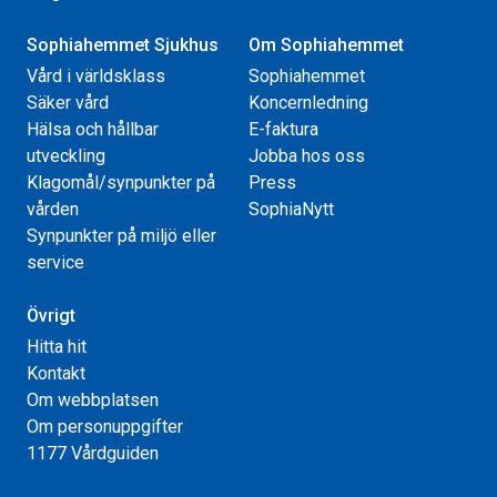
Sophiahemmet Sjukhus
Om Sophiahemmet
Vård i världsklass
Sophiahemmet
Säker vård
Koncernledning
Hälsa och hållbar
E-faktura
utveckling
Jobba hos oss
Klagomål/synpunkter på
Press
vården
SophiaNytt
Synpunkter på miljö eller
service
Övrigt
Hitta hit
Kontakt
Om webbplatsen
Om personuppgifter
1177 Vårdguiden