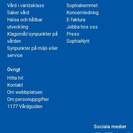
Vård i världsklass
Sophiahemmet
Säker vård
Koncernledning
Hälsa och hållbar
E-faktura
utveckling
Jobba hos oss
Klagomål/synpunkter på
Press
vården
SophiaNytt
Synpunkter på miljö eller
service
Övrigt
Hitta hit
Kontakt
Om webbplatsen
Om personuppgifter
1177 Vårdguiden
Sociala medier