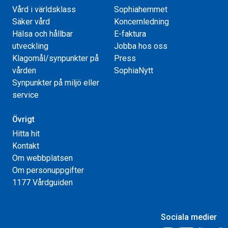
Vård i världsklass
Sophiahemmet
Säker vård
Koncernledning
Hälsa och hållbar
E-faktura
utveckling
Jobba hos oss
Klagomål/synpunkter på
Press
vården
SophiaNytt
Synpunkter på miljö eller
service
Övrigt
Hitta hit
Kontakt
Om webbplatsen
Om personuppgifter
1177 Vårdguiden
Sociala medier