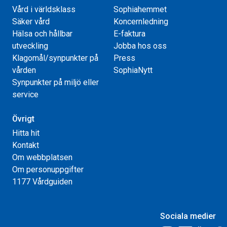
Vård i världsklass
Sophiahemmet
Säker vård
Koncernledning
Hälsa och hållbar
E-faktura
utveckling
Jobba hos oss
Klagomål/synpunkter på
Press
vården
SophiaNytt
Synpunkter på miljö eller
service
Övrigt
Hitta hit
Kontakt
Om webbplatsen
Om personuppgifter
1177 Vårdguiden
Sociala medier