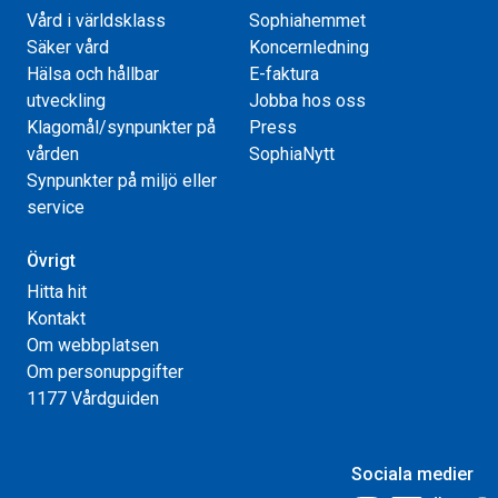
Vård i världsklass
Sophiahemmet
Säker vård
Koncernledning
Hälsa och hållbar
E-faktura
utveckling
Jobba hos oss
Klagomål/synpunkter på
Press
vården
SophiaNytt
Synpunkter på miljö eller
service
Övrigt
Hitta hit
Kontakt
Om webbplatsen
Om personuppgifter
1177 Vårdguiden
Sociala medier