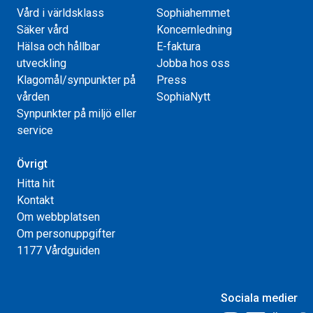
Vård i världsklass
Sophiahemmet
Säker vård
Koncernledning
Hälsa och hållbar
E-faktura
utveckling
Jobba hos oss
Klagomål/synpunkter på
Press
vården
SophiaNytt
Synpunkter på miljö eller
service
Övrigt
Hitta hit
Kontakt
Om webbplatsen
Om personuppgifter
1177 Vårdguiden
Sociala medier