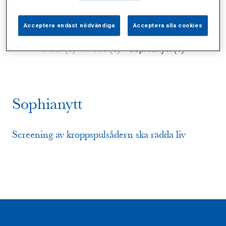
Acceptera endast nödvändiga
Acceptera alla cookies
Alla (4)
Vårdgivare (1)
Specialister (0)
Sidor (0)
Press (0)
Sophianytt (1)
Sophianytt
Screening av kroppspulsådern ska rädda liv