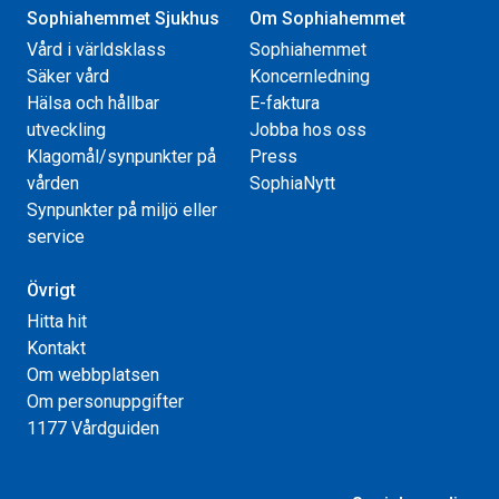
Sophiahemmet Sjukhus
Om Sophiahemmet
Vård i världsklass
Sophiahemmet
Säker vård
Koncernledning
Hälsa och hållbar
E-faktura
utveckling
Jobba hos oss
Klagomål/synpunkter på
Press
vården
SophiaNytt
Synpunkter på miljö eller
service
Övrigt
Hitta hit
Kontakt
Om webbplatsen
Om personuppgifter
1177 Vårdguiden