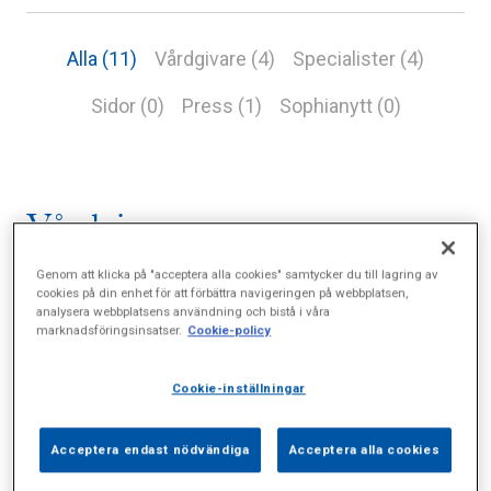
Alla (11)
Vårdgivare (4)
Specialister (4)
Sidor (0)
Press (1)
Sophianytt (0)
Vårdgivare
Genom att klicka på "acceptera alla cookies" samtycker du till lagring av
cookies på din enhet för att förbättra navigeringen på webbplatsen,
analysera webbplatsens användning och bistå i våra
Hjärt-lung-allergimottagningen
marknadsföringsinsatser.
Cookie-policy
Cookie-inställningar
Hus E, ingång 1, Valhallavägen 91
Se hemsida
Acceptera endast nödvändiga
Acceptera alla cookies
Försäkring, Betala själv, Vårdval