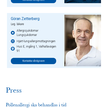
Göran Zetterberg
Leg. läkare
Allergisjukdomar
Lungsjukdomar
Hjärt-lung-allergimottagningen
Hus E, ingång 1, Valhallavägen
91
Kontakta vårdgivare
Press
​Pollenallergi ska behandlas i tid