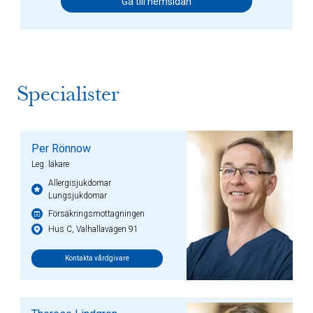
Gå till hemsidan
Specialister
Per Rönnow
Leg. läkare
Allergisjukdomar
Lungsjukdomar
Försäkringsmottagningen
Hus C, Valhallavägen 91
Kontakta vårdgivare