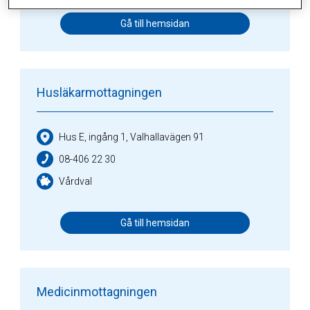
Gå till hemsidan
Husläkarmottagningen
Hus E, ingång 1, Valhallavägen 91
08-406 22 30
Vårdval
Gå till hemsidan
Medicinmottagningen