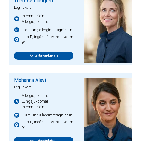
Therese Lindgren
Leg. läkare
Internmedicin
Allergisjukdomar
Hjärt-lung-allergimottagningen
Hus E, ingång 1, Valhallavägen
91
Kontakta vårdgivare
Mohanna Alavi
Leg. läkare
Allergisjukdomar
Lungsjukdomar
Internmedicin
Hjärt-lung-allergimottagningen
Hus E, ingång 1, Valhallavägen
91
Kontakta vårdgivare