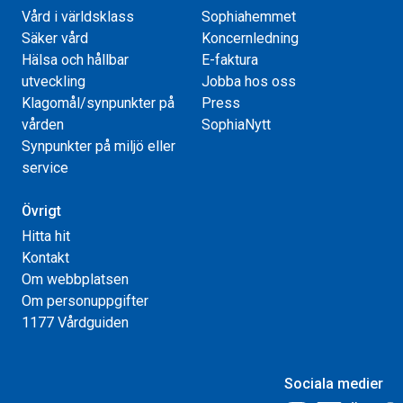
Vård i världsklass
Sophiahemmet
Säker vård
Koncernledning
Hälsa och hållbar
E-faktura
utveckling
Jobba hos oss
Klagomål/synpunkter på
Press
vården
SophiaNytt
Synpunkter på miljö eller
service
Övrigt
Hitta hit
Kontakt
Om webbplatsen
Om personuppgifter
1177 Vårdguiden
Sociala medier