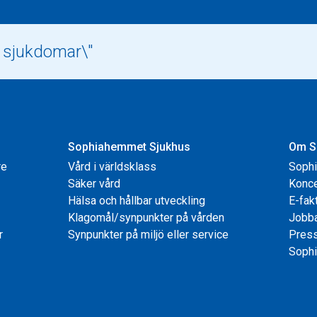
Sophiahemmet Sjukhus
Om S
re
Vård i världsklass
Soph
Säker vård
Konce
Hälsa och hållbar utveckling
E-fak
Klagomål/synpunkter på vården
Jobb
r
Synpunkter på miljö eller service
Pres
Sophi