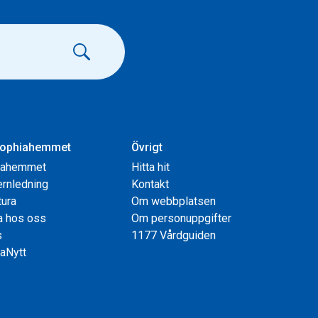
ophiahemmet
Övrigt
iahemmet
Hitta hit
rnledning
Kontakt
tura
Om webbplatsen
a hos oss
Om personuppgifter
s
1177 Vårdguiden
aNytt