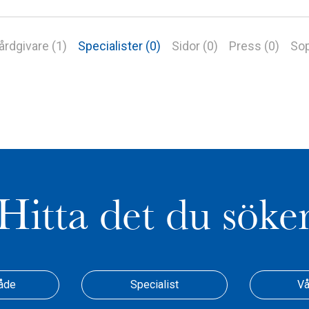
årdgivare (1)
Specialister (0)
Sidor (0)
Press (0)
Sop
Hitta det du söke
åde
Specialist
Vå