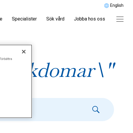
English
re
Specialister
Sök vård
Jobba hos oss
förbättra
 sjukdomar\"