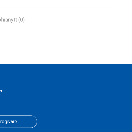
hianytt (0)
r
rdgivare