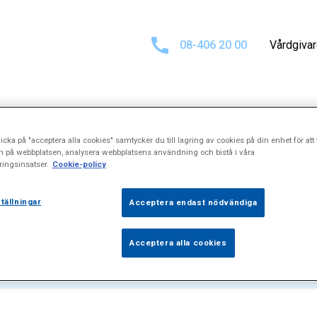
08-406 20 00
Vårdgiva
icka på "acceptera alla cookies" samtycker du till lagring av cookies på din enhet för att 
ör
\"Anorektala
n på webbplatsen, analysera webbplatsens användning och bistå i våra
ingsinsatser.
Cookie-policy
tällningar
Acceptera endast nödvändiga
Acceptera alla cookies