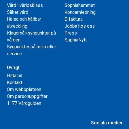
Vård i världsklass
Sophiahemmet
Säker vård
Koncernledning
Hälsa och hållbar
E-faktura
utveckling
Jobba hos oss
Klagomål/synpunkter på
Press
vården
SophiaNytt
Synpunkter på miljö eller
service
Övrigt
Hitta hit
Kontakt
Om webbplatsen
Om personuppgifter
1177 Vårdguiden
Sociala medier