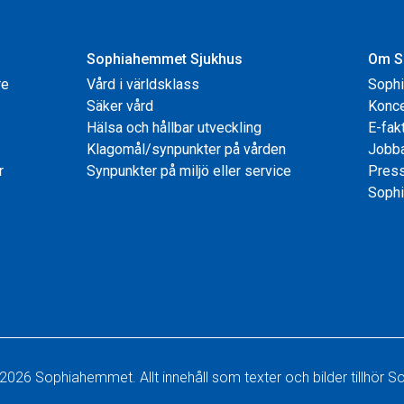
Sophiahemmet Sjukhus
Om S
re
Vård i världsklass
Soph
Säker vård
Konce
Hälsa och hållbar utveckling
E-fak
Klagomål/synpunkter på vården
Jobb
r
Synpunkter på miljö eller service
Pres
Sophi
2026 Sophiahemmet. Allt innehåll som texter och bilder tillhör