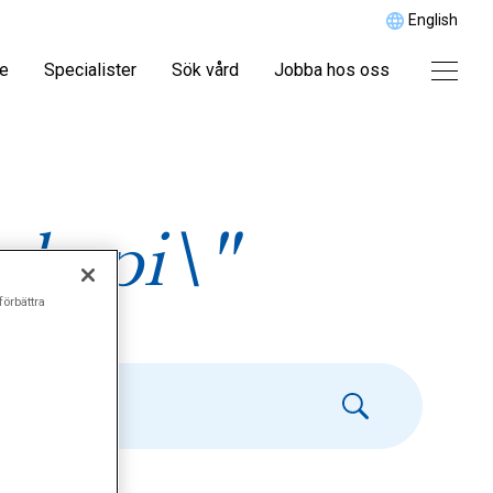
English
re
Specialister
Sök vård
Jobba hos oss
skopi\"
förbättra