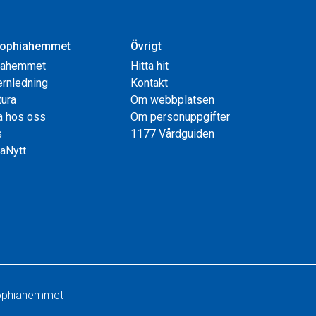
ophiahemmet
Övrigt
iahemmet
Hitta hit
rnledning
Kontakt
tura
Om webbplatsen
a hos oss
Om personuppgifter
s
1177 Vårdguiden
aNytt
 Sophiahemmet