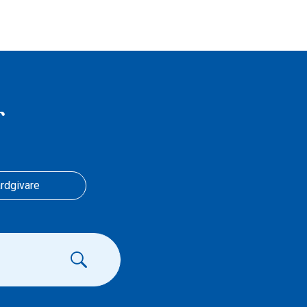
r
rdgivare