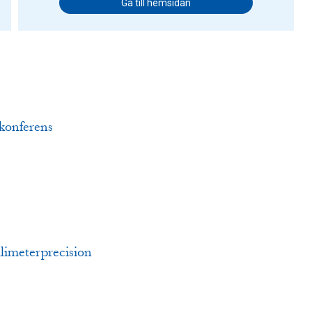
Gå till hemsidan
-konferens
limeterprecision