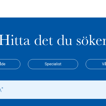
Hitta det du söke
åde
Specialist
Vå