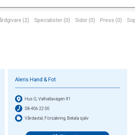
årdgivare (2)
Specialister (0)
Sidor (0)
Press (0)
Sop
Aleris Hand & Fot
Hus G, Valhallavägen 91
08-406 22 00
Vårdavtal, Försäkring, Betala själv