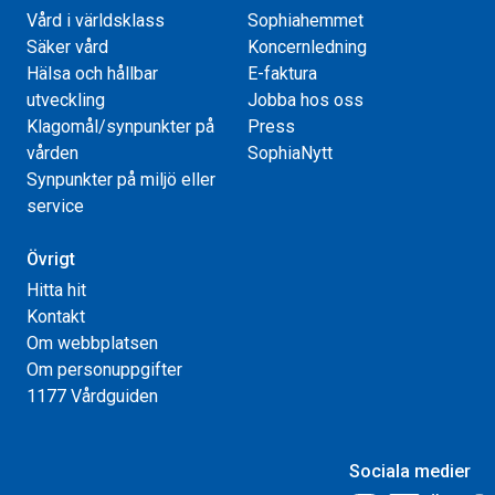
Vård i världsklass
Sophiahemmet
Säker vård
Koncernledning
Hälsa och hållbar
E-faktura
utveckling
Jobba hos oss
Klagomål/synpunkter på
Press
vården
SophiaNytt
Synpunkter på miljö eller
service
Övrigt
Hitta hit
Kontakt
Om webbplatsen
Om personuppgifter
1177 Vårdguiden
Sociala medier