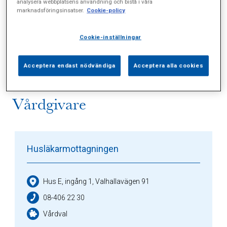
analysera webbplatsens användning och bistå i våra
marknadsföringsinsatser.
Cookie-policy
Alla (3)
Vårdgivare (2)
Specialister (0)
Cookie-inställningar
Sidor (0)
Press (0)
Sophianytt (0)
Acceptera endast nödvändiga
Acceptera alla cookies
Vårdgivare
Husläkarmottagningen
Hus E, ingång 1, Valhallavägen 91
08-406 22 30
Vårdval