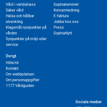
Vård i världsklass
Sophiahemmet
Säker vård
Koncernledning
Hälsa och hållbar
E-faktura
utveckling
Jobba hos oss
Klagomål/synpunkter på
Press
vården
SophiaNytt
Synpunkter på miljö eller
service
Övrigt
Hitta hit
Kontakt
Om webbplatsen
Om personuppgifter
1177 Vårdguiden
Sociala medier