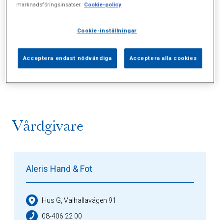
marknadsföringsinsatser.
Cookie-policy
Cookie-inställningar
Alla (1)
Vårdgivare (1)
Specialister (0)
Acceptera endast nödvändiga
Acceptera alla cookies
Sidor (0)
Press (1)
Sophianytt (0)
Vårdgivare
Aleris Hand & Fot
Hus G, Valhallavägen 91
08-406 22 00