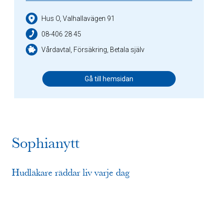
Hus O, Valhallavägen 91
08-406 28 45
Vårdavtal, Försäkring, Betala själv
Gå till hemsidan
Sophianytt
Hudläkare räddar liv varje dag