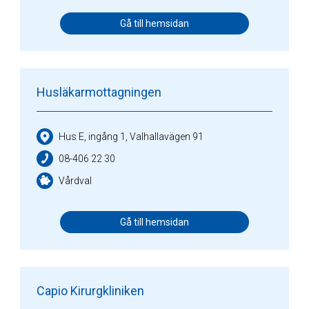
Gå till hemsidan
Husläkarmottagningen
Hus E, ingång 1, Valhallavägen 91
08-406 22 30
Vårdval
Gå till hemsidan
Capio Kirurgkliniken