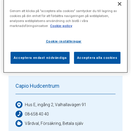
Genom att klicka på "acceptera alla cookies" samtycker du till lagring av
Alla (5)
Vårdgivare (3)
Specialister (0)
cookies på din enhet för att förbättra navigeringen på webbplatsen,
analysera webbplatsens användning och bistå i våra
marknadsföringsinsatser.
Cookie-policy
Sidor (0)
Press (0)
Sophianytt (1)
Cookie-inställningar
Vårdgivare
Acceptera endast nödvändiga
Acceptera alla cookies
Capio Hudcentrum
Hus E, ingång 2, Valhallavägen 91
08-658 40 40
Vårdval, Försäkring, Betala själv