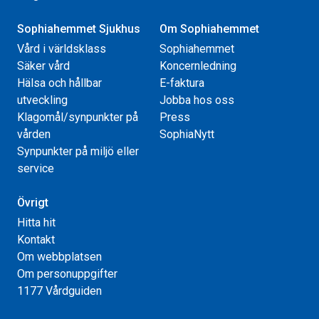
Sophiahemmet Sjukhus
Om Sophiahemmet
Vård i världsklass
Sophiahemmet
Säker vård
Koncernledning
Hälsa och hållbar
E-faktura
utveckling
Jobba hos oss
Klagomål/synpunkter på
Press
vården
SophiaNytt
Synpunkter på miljö eller
service
Övrigt
Hitta hit
Kontakt
Om webbplatsen
Om personuppgifter
1177 Vårdguiden