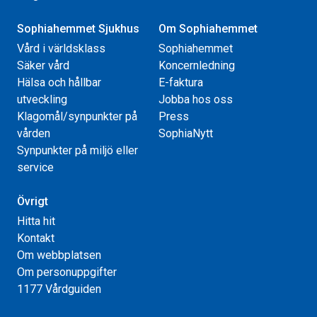
Sophiahemmet Sjukhus
Om Sophiahemmet
Vård i världsklass
Sophiahemmet
Säker vård
Koncernledning
Hälsa och hållbar
E-faktura
utveckling
Jobba hos oss
Klagomål/synpunkter på
Press
vården
SophiaNytt
Synpunkter på miljö eller
service
Övrigt
Hitta hit
Kontakt
Om webbplatsen
Om personuppgifter
1177 Vårdguiden