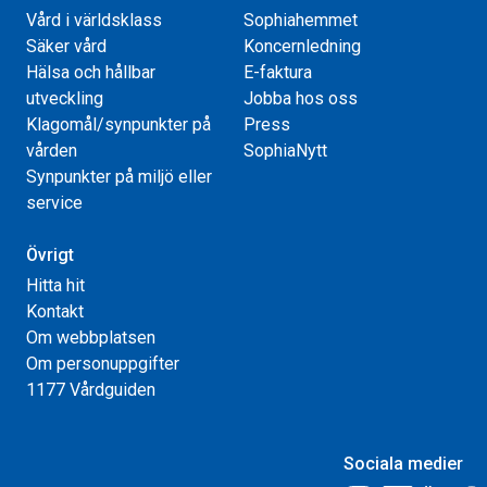
Vård i världsklass
Sophiahemmet
Säker vård
Koncernledning
Hälsa och hållbar
E-faktura
utveckling
Jobba hos oss
Klagomål/synpunkter på
Press
vården
SophiaNytt
Synpunkter på miljö eller
service
Övrigt
Hitta hit
Kontakt
Om webbplatsen
Om personuppgifter
1177 Vårdguiden
Sociala medier