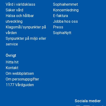
Vård i världsklass
Sophiahemmet
Säker vård
Koncernledning
Hälsa och hållbar
E-faktura
utveckling
Jobba hos oss
Klagomål/synpunkter på
Press
vården
SophiaNytt
Synpunkter på miljö eller
service
Övrigt
Hitta hit
Kontakt
Om webbplatsen
Om personuppgifter
1177 Vårdguiden
Sociala medier