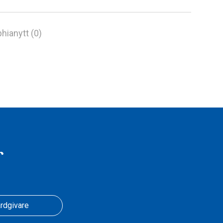
hianytt (0)
r
rdgivare