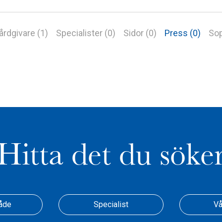
årdgivare (1)
Specialister (0)
Sidor (0)
Press (0)
Sop
Hitta det du söke
åde
Specialist
Vå