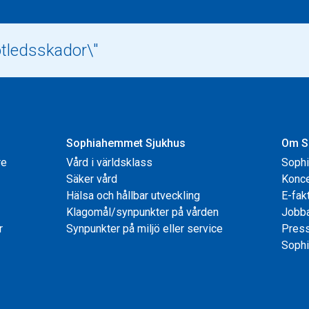
Sophiahemmet Sjukhus
Om S
re
Vård i världsklass
Soph
Säker vård
Konce
Hälsa och hållbar utveckling
E-fak
Klagomål/synpunkter på vården
Jobb
r
Synpunkter på miljö eller service
Pres
Sophi