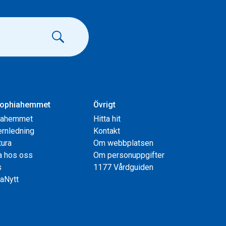
ophiahemmet
Övrigt
iahemmet
Hitta hit
rnledning
Kontakt
tura
Om webbplatsen
a hos oss
Om personuppgifter
s
1177 Vårdguiden
aNytt