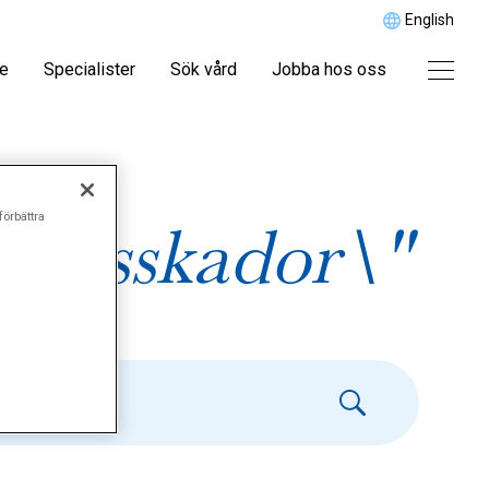
English
re
Specialister
Sök vård
Jobba hos oss
förbättra
tledsskador\"