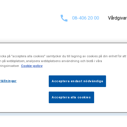
08-406 20 00
Vårdgiva
icka på "acceptera alla cookies" samtycker du till lagring av cookies på din enhet för att 
för
\"Fot- och fo
n på webbplatsen, analysera webbplatsens användning och bistå i våra
ingsinsatser.
Cookie-policy
tällningar
Acceptera endast nödvändiga
Acceptera alla cookies