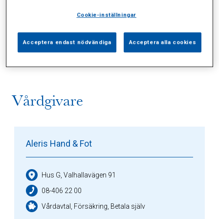
Cookie-inställningar
Alla (1)
Vårdgivare (1)
Specialister (0)
Acceptera endast nödvändiga
Acceptera alla cookies
Sidor (0)
Press (0)
Sophianytt (0)
Vårdgivare
Aleris Hand & Fot
Hus G, Valhallavägen 91
08-406 22 00
Vårdavtal, Försäkring, Betala själv