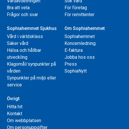
Vårdavdelningen
Sök vård
Bra att veta
För företag
Frågor och svar
För remittenter
Sophiahemmet Sjukhus
Om Sophiahemmet
Vård i världsklass
Sophiahemmet
Säker vård
Koncernledning
Hälsa och hållbar
E-faktura
utveckling
Jobba hos oss
Klagomål/synpunkter på
Press
vården
SophiaNytt
Synpunkter på miljö eller
service
Övrigt
Hitta hit
Kontakt
Om webbplatsen
Om personuppgifter