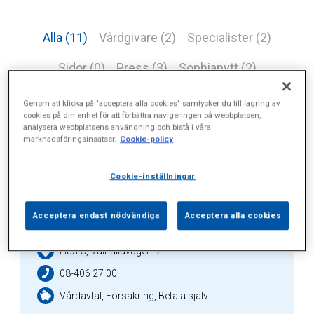
Alla (11)
Vårdgivare (2)
Specialister (2)
Sidor (0)
Press (3)
Sophianytt (2)
Genom att klicka på "acceptera alla cookies" samtycker du till lagring av
cookies på din enhet för att förbättra navigeringen på webbplatsen,
analysera webbplatsens användning och bistå i våra
Vårdgivare
marknadsföringsinsatser.
Cookie-policy
Cookie-inställningar
Capio Artro Clinic
Acceptera endast nödvändiga
Acceptera alla cookies
Hus O, Valhallavägen 91
08-406 27 00
Vårdavtal, Försäkring, Betala själv