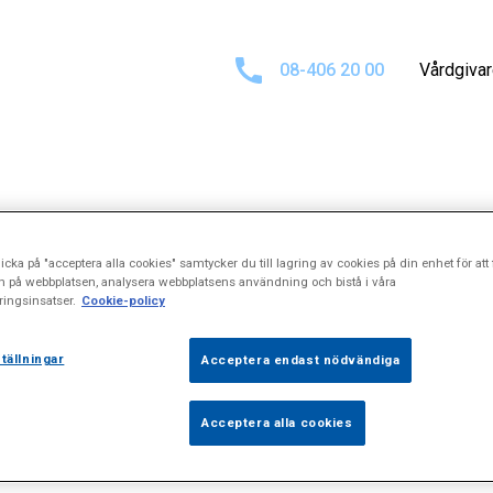
08-406 20 00
Vårdgiva
ltat för
\"Fysio
icka på "acceptera alla cookies" samtycker du till lagring av cookies på din enhet för att 
n på webbplatsen, analysera webbplatsens användning och bistå i våra
ingsinsatser.
Cookie-policy
tällningar
Acceptera endast nödvändiga
Acceptera alla cookies