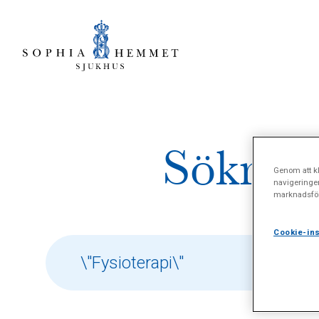
Sökresu
Genom att kl
navigeringe
marknadsför
Cookie-ins