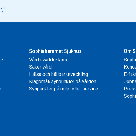
Sophiahemmet Sjukhus
Om S
re
Vård i världsklass
Soph
Säker vård
Konce
Hälsa och hållbar utveckling
E-fak
Klagomål/synpunkter på vården
Jobb
r
Synpunkter på miljö eller service
Pres
Sophi