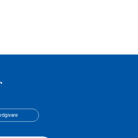
r
rdgivare