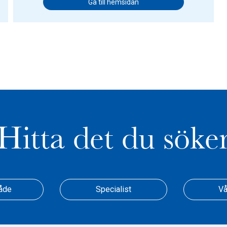
Gå till hemsidan
Hitta det du söke
åde
Specialist
Vå