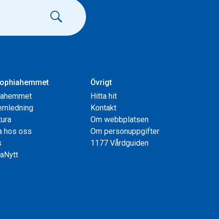
ophiahemmet
Övrigt
iahemmet
Hitta hit
rnledning
Kontakt
tura
Om webbplatsen
a hos oss
Om personuppgifter
s
1177 Vårdguiden
aNytt