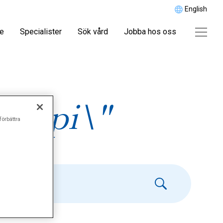
English
re
Specialister
Sök vård
Jobba hos oss
terapi\"
förbättra