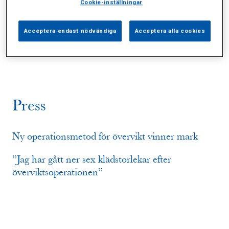
Cookie-inställningar
Alla (5)
Vårdgivare (1)
Specialister (0)
Acceptera endast nödvändiga
Acceptera alla cookies
Sidor (0)
Press (2)
Sophianytt (1)
Press
Ny operationsmetod för övervikt vinner mark
”Jag har gått ner sex klädstorlekar efter
överviktsoperationen”