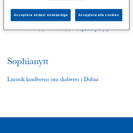
Acceptera endast nödvändiga
Acceptera alla cookies
Alla (5)
Vårdgivare (1)
Specialister (0)
Sidor (0)
Press (2)
Sophianytt (1)
Sophianytt
Lärorik konferens om diabetes i Dubai