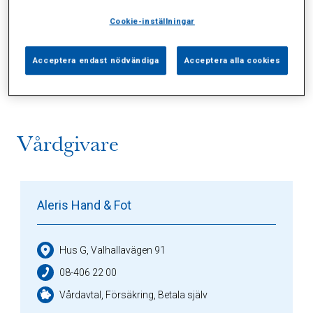
Cookie-inställningar
Alla (2)
Vårdgivare (1)
Specialister (0)
Acceptera endast nödvändiga
Acceptera alla cookies
Sidor (0)
Press (0)
Sophianytt (0)
Vårdgivare
Aleris Hand & Fot
Hus G, Valhallavägen 91
08-406 22 00
Vårdavtal, Försäkring, Betala själv