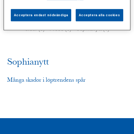
Acceptera endast nödvändiga
Acceptera alla cookies
Alla (2)
Vårdgivare (0)
Specialister (0)
Sidor (0)
Press (0)
Sophianytt (1)
Sophianytt
Många skador i löptrendens spår