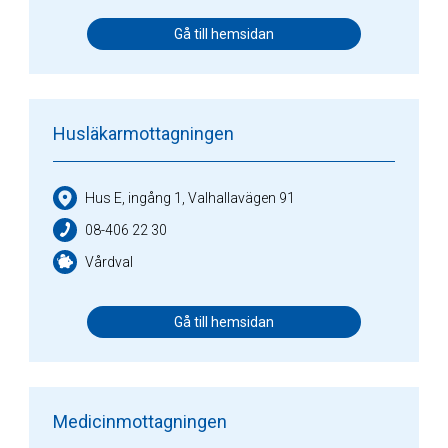
Gå till hemsidan
Husläkarmottagningen
Hus E, ingång 1, Valhallavägen 91
08-406 22 30
Vårdval
Gå till hemsidan
Medicinmottagningen