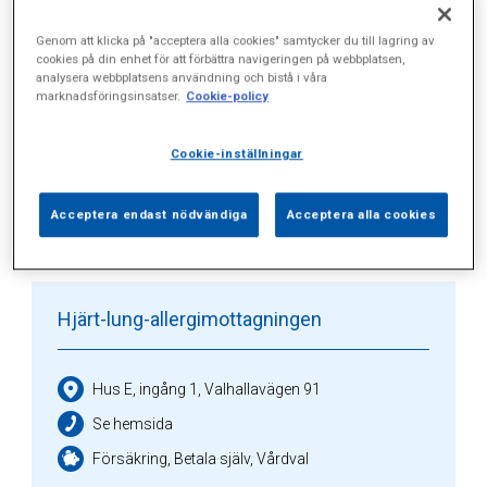
Genom att klicka på "acceptera alla cookies" samtycker du till lagring av
Alla (2)
Vårdgivare (3)
Specialister (0)
cookies på din enhet för att förbättra navigeringen på webbplatsen,
analysera webbplatsens användning och bistå i våra
marknadsföringsinsatser.
Cookie-policy
Sidor (0)
Press (1)
Sophianytt (0)
Cookie-inställningar
Vårdgivare
Acceptera endast nödvändiga
Acceptera alla cookies
Hjärt-lung-allergimottagningen
Hus E, ingång 1, Valhallavägen 91
Se hemsida
Försäkring, Betala själv, Vårdval