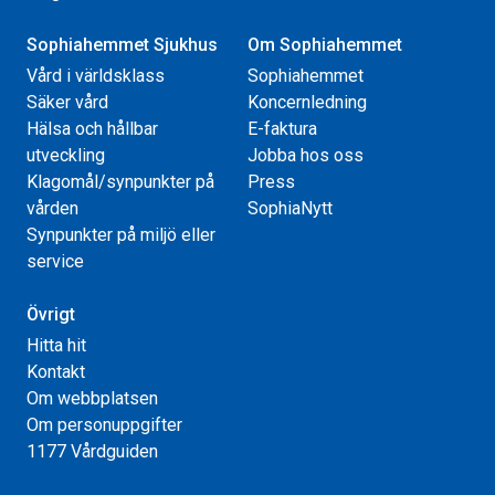
Sophiahemmet Sjukhus
Om Sophiahemmet
Vård i världsklass
Sophiahemmet
Säker vård
Koncernledning
Hälsa och hållbar
E-faktura
utveckling
Jobba hos oss
Klagomål/synpunkter på
Press
vården
SophiaNytt
Synpunkter på miljö eller
service
Övrigt
Hitta hit
Kontakt
Om webbplatsen
Om personuppgifter
1177 Vårdguiden