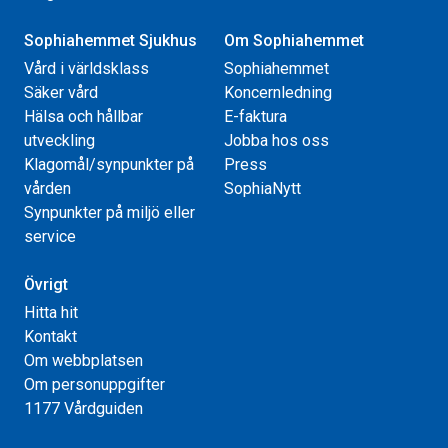
Sophiahemmet Sjukhus
Om Sophiahemmet
Vård i världsklass
Sophiahemmet
Säker vård
Koncernledning
Hälsa och hållbar
E-faktura
utveckling
Jobba hos oss
Klagomål/synpunkter på
Press
vården
SophiaNytt
Synpunkter på miljö eller
service
Övrigt
Hitta hit
Kontakt
Om webbplatsen
Om personuppgifter
1177 Vårdguiden