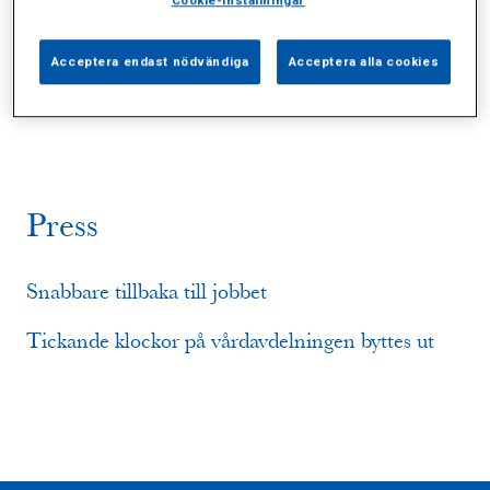
Cookie-inställningar
Alla (6)
Vårdgivare (2)
Specialister (0)
Acceptera endast nödvändiga
Acceptera alla cookies
Sidor (0)
Press (2)
Sophianytt (1)
Press
Snabbare tillbaka till jobbet
Tickande klockor på vårdavdelningen byttes ut