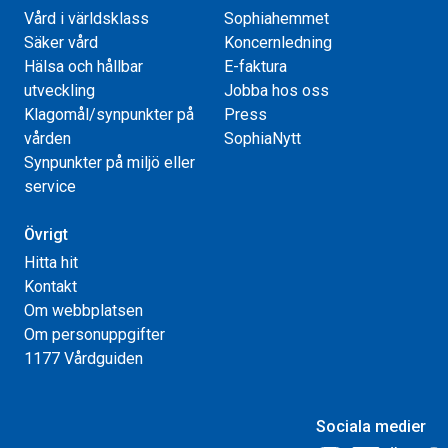
Vård i världsklass
Sophiahemmet
Säker vård
Koncernledning
Hälsa och hållbar
E-faktura
utveckling
Jobba hos oss
Klagomål/synpunkter på
Press
vården
SophiaNytt
Synpunkter på miljö eller
service
Övrigt
Hitta hit
Kontakt
Om webbplatsen
Om personuppgifter
1177 Vårdguiden
Sociala medier