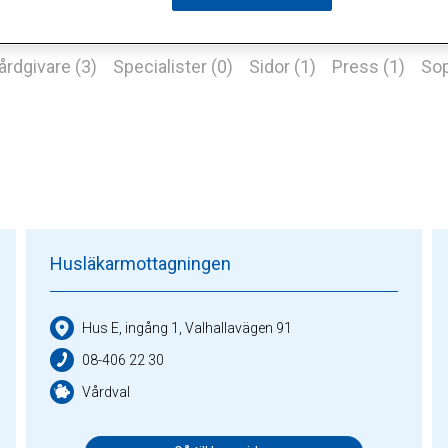
årdgivare (3)
Specialister (0)
Sidor (1)
Press (1)
Sop
Husläkarmottagningen
Hus E, ingång 1, Valhallavägen 91
08-406 22 30
Vårdval