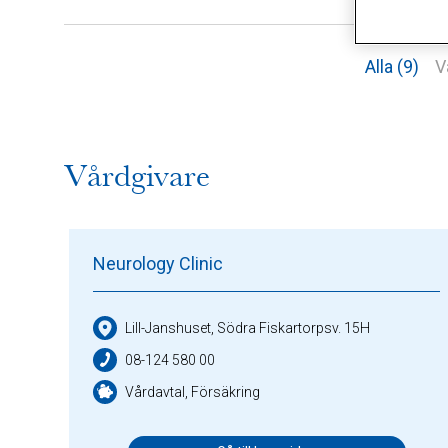
Alla (9)
V
Vårdgivare
Neurology Clinic
Lill-Janshuset, Södra Fiskartorpsv. 15H
08-124 580 00
Vårdavtal, Försäkring