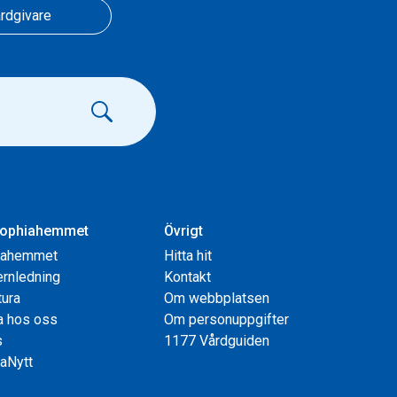
rdgivare
ophiahemmet
Övrigt
iahemmet
Hitta hit
rnledning
Kontakt
tura
Om webbplatsen
a hos oss
Om personuppgifter
s
1177 Vårdguiden
aNytt