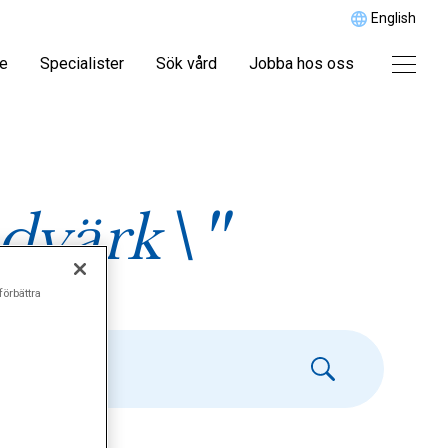
English
re
Specialister
Sök vård
Jobba hos oss
dvärk\"
förbättra