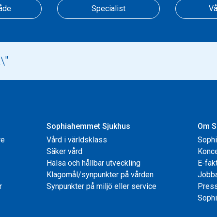
åde
Specialist
Vå
Sophiahemmet Sjukhus
Om S
re
Vård i världsklass
Soph
Säker vård
Konce
Hälsa och hållbar utveckling
E-fak
Klagomål/synpunkter på vården
Jobb
r
Synpunkter på miljö eller service
Pres
Sophi