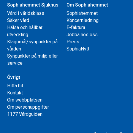
Sophiahemmet Sjukhus
Om Sophiahemmet
Vård i världsklass
Sophiahemmet
Säker vård
Koncernledning
Hälsa och hållbar
E-faktura
utveckling
Jobba hos oss
Klagomål/synpunkter på
Press
vården
SophiaNytt
Synpunkter på miljö eller
service
Övrigt
Hitta hit
Kontakt
Om webbplatsen
Om personuppgifter
1177 Vårdguiden