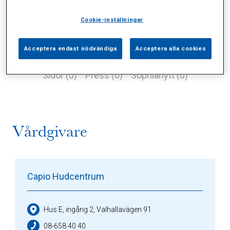
Cookie-inställningar
Acceptera endast nödvändiga
Acceptera alla cookies
Alla (1)
Vårdgivare (1)
Specialister (0)
Sidor (0)
Press (0)
Sophianytt (0)
Vårdgivare
Capio Hudcentrum
Hus E, ingång 2, Valhallavägen 91
08-658 40 40