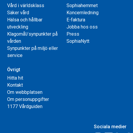
Vård i världsklass
Sophiahemmet
Säker vård
Koncernledning
Hälsa och hållbar
E-faktura
utveckling
Jobba hos oss
Klagomål/synpunkter på
Press
vården
SophiaNytt
Synpunkter på miljö eller
service
Övrigt
Hitta hit
Kontakt
Om webbplatsen
Om personuppgifter
1177 Vårdguiden
Sociala medier