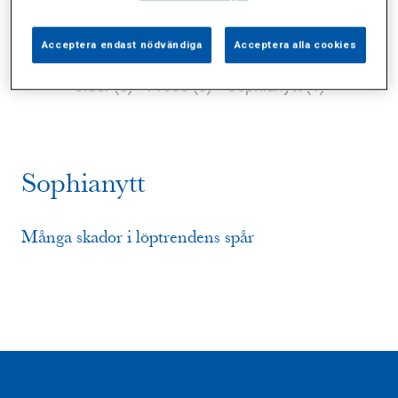
Acceptera endast nödvändiga
Acceptera alla cookies
Alla (2)
Vårdgivare (0)
Specialister (0)
Sidor (0)
Press (0)
Sophianytt (1)
Sophianytt
Många skador i löptrendens spår