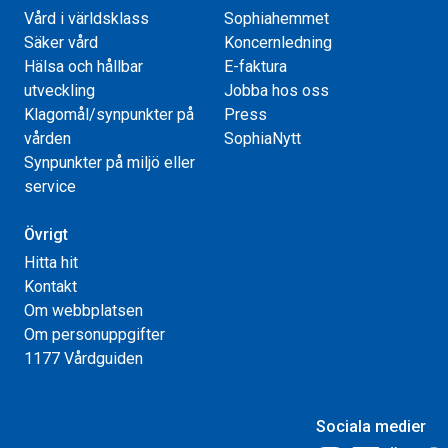
Vård i världsklass
Sophiahemmet
Säker vård
Koncernledning
Hälsa och hållbar
E-faktura
utveckling
Jobba hos oss
Klagomål/synpunkter på
Press
vården
SophiaNytt
Synpunkter på miljö eller
service
Övrigt
Hitta hit
Kontakt
Om webbplatsen
Om personuppgifter
1177 Vårdguiden
Sociala medier