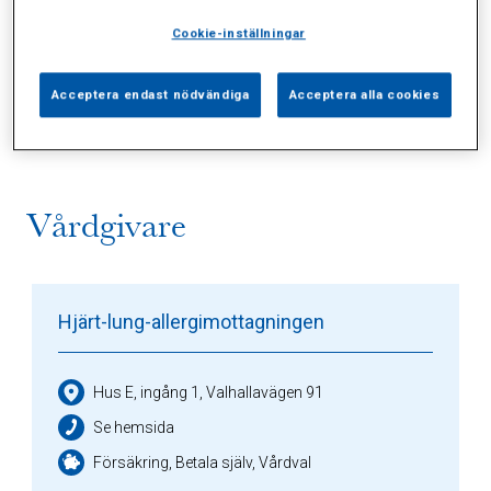
Cookie-inställningar
Alla (2)
Vårdgivare (1)
Specialister (0)
Acceptera endast nödvändiga
Acceptera alla cookies
Sidor (0)
Press (0)
Sophianytt (0)
Vårdgivare
Hjärt-lung-allergimottagningen
Hus E, ingång 1, Valhallavägen 91
Se hemsida
Försäkring, Betala själv, Vårdval